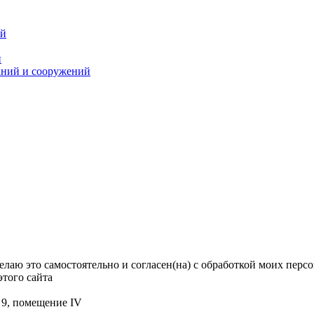
ий
й
аний и сооружений
елаю это самостоятельно и согласен(на) с обработкой моих перс
того сайта
м 9, помещение IV