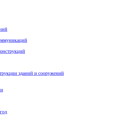
ений
коммуникаций
конструкций
струкции зданий и сооружений
ии
 год