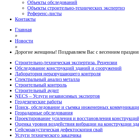
Объекты обследований
Объекты строительно-технических экспертиз
Референс-листы
Контакты
Главная
»
Новости
»
Дорогие женщины! Поздравляем Вас с весенним праздн
Строительно-техническая экспертиза. Рецензии
Обследование конструкций зданий и сооружений
Лаборатория неразрушающего контроля
Спектральный анализ металла
Строительный контроль
Строительный аудит
NECS – Услуги независимых экспертов
Геодезические работы
Поиск, обследование и съемка инженерных коммуникац
Георадарные обследования
Проектирование усиления и восстановления конструкци
Оценка уровня воздействия вибрации на конструкции зд
Сейсмоакустическая дефектоскопия свай
Услуги технического заказчика