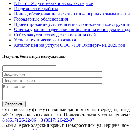
NECS – Услуги независимых экспертов
Геодезические работы
Поиск, обследование и съемка инженерных коммуникац
Георадарные обследования
Проектирование усиления и восстановления конструкци
Оценка уровня воздействия вибрации на конструкции зд
Сейсмоакустическая дефектоскопия свай
Услуги технического заказчика
Каталог цен на услуги ООО «Юг-Эксперт» на 2026 год
Получить бесплатную консультацию
Отправляя эту форму со своими данными я подтверждаю, что д
ФЗ О персональных данных и Пользовательским соглашением э
8 (8617) 26-22-06
8 (8617) 26-22-07
353912, Краснодарский край, г. Новороссийск, ул. Герцена, до