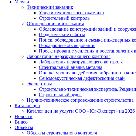
Услуги
Технический заказчик
Услуги технического заказчика
Строительный контроль
Обследования и изыскания
Обследование конструкций зданий и сооруж
Геодезические работы
Поиск, обследование и съемка инженерных 
Георадарные обследования
Проектирование усиления и восстановления 
Лаборатория неразрушающего контроля
Лаборатория неразрушающего контроля
Спектральный анализ металла
Оценка уровня воздействия вибрации на кон
Сейсмоакустическая дефектоскопия свай
Экспертизы
Строительно-техническая экспертиза. Реценз
Строительный аудит
Научно-техническое сопровождение строительства
Каталог цен
Каталог цен на услуги ООО «Юг-Эксперт» на 2026
Новости
Видео
Объекты
Объекты строительного контроля