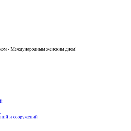
иком - Международным женским днем!
ий
й
аний и сооружений