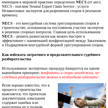
имеющим в мировой практике определение
NECS
(от англ.
NECS - real-time Neutral Expert Claim Service - услуги
Независимых экспертов для разрешения споров в реальном
времени).
NECS
- это внесудебная система урегулирования споров в
строительстве, основанная на постоянном участии экспертов
в решении спорных вопросов. Главная цель использования
NECS
– решить разногласия как можно быстрее и
эффективнее с наименьшей конфронтацией между Заказчиком
и Подрядчиком внесудебной формой урегулирования споров.
Как избежать затратного и продолжительного судебного
разбирательства
Использование экспертных процедур базируется на одном
важнейшем принципе:
конфликты и споры неизбежны, но
судебных разбирательств можно и необходимо избегать!
Всем хорошо известно, что в
процессе строительства
выясняется, что проектная
документация, изыскания
содержат ошибки или
выполнены не в полном